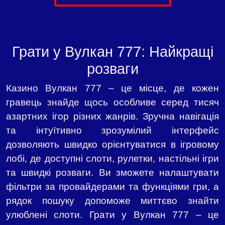
Грати у Вулкан 777: Найкращі
розваги
Казино Вулкан 777 – це місце, де кожен
гравець знайде щось особливе серед тисяч
азартних ігор різних жанрів. Зручна навігація
та інтуїтивно зрозумілий інтерфейс
дозволяють швидко орієнтуватися в ігровому
лобі, де доступні слоти, рулетки, настільні ігри
та швидкі розваги. Ви зможете налаштувати
фільтри за провайдерами та функціями гри, а
рядок пошуку допоможе миттєво знайти
улюблені слоти. Грати у Вулкан 777 – це