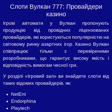
Слоти Вулкан 777: Провайдери
казино
Ігрові автомати у Вулкан пропонують
продукцію від провідних ліцензованих
провайдерів, які користуються популярністю на
світовому ринку азартних ігор. Казино Вулкан
співпрацює тільки з перевіреними
розробниками, що гарантує високу якість і
відповідність вимогам чесної гри.
У розділі «Ігровий зал» ви знайдете слоти від
таких відомих провайдерів, як:
NetEnt
Endorphina
Playtech