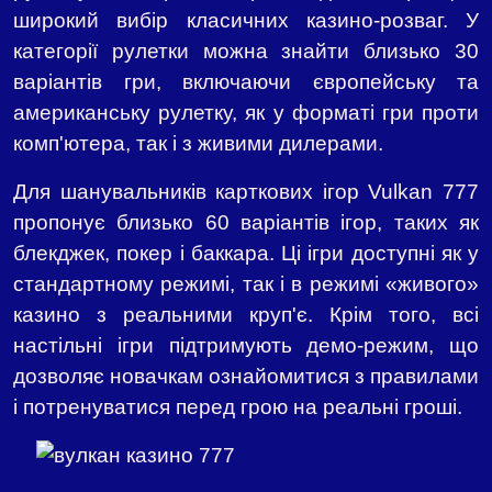
широкий вибір класичних казино-розваг. У
категорії рулетки можна знайти близько 30
варіантів гри, включаючи європейську та
американську рулетку, як у форматі гри проти
комп'ютера, так і з живими дилерами.
Для шанувальників карткових ігор Vulkan 777
пропонує близько 60 варіантів ігор, таких як
блекджек, покер і баккара. Ці ігри доступні як у
стандартному режимі, так і в режимі «живого»
казино з реальними круп'є. Крім того, всі
настільні ігри підтримують демо-режим, що
дозволяє новачкам ознайомитися з правилами
і потренуватися перед грою на реальні гроші.