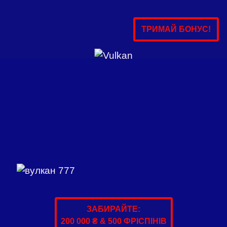
ТРИМАЙ БОНУС!
ЗАБИРАЙТЕ:
200 000 ₴ & 500 ФРІСПІНІВ